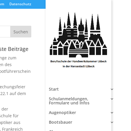
um
Datenschutz
te Beiträge
nge zum
en des
ootführerschein
rechungsfeier
Start
22.1 auf dem
Schulanmeldungen,
Formulare und Infos
 der
Augenoptiker
schule für
Bootsbauer
ptiker aus
, Frankreich