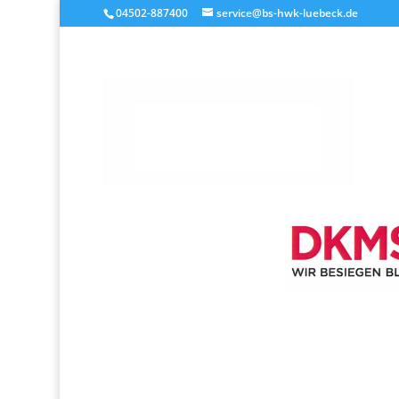
04502-887400
service@bs-hwk-luebeck.de