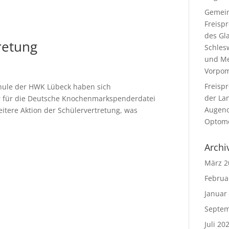
Gemei
Freisp
des Gl
retung
Schles
und Me
Vorpo
Freisp
schule der HWK Lübeck haben sich
der La
er für die Deutsche Knochenmarkspenderdatei
Augeno
weitere Aktion der Schülervertretung, was
Optome
Archi
März 2
Februa
Januar
Septem
Juli 20