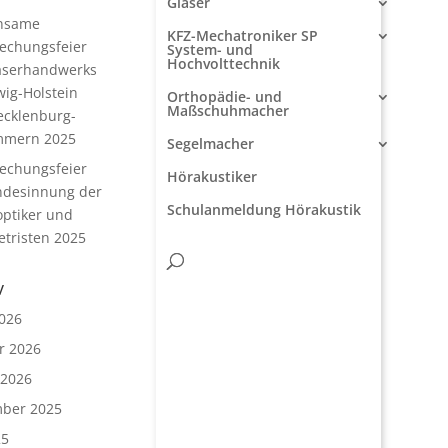
Glaser
nsame
KFZ-Mechatroniker SP
rechungsfeier
System- und
Hochvolttechnik
aserhandwerks
wig-Holstein
Orthopädie- und
Maßschuhmacher
cklenburg-
mmern 2025
Segelmacher
rechungsfeier
Hörakustiker
ndesinnung der
Schulanmeldung Hörakustik
ptiker und
tristen 2025
v
026
r 2026
 2026
ber 2025
25