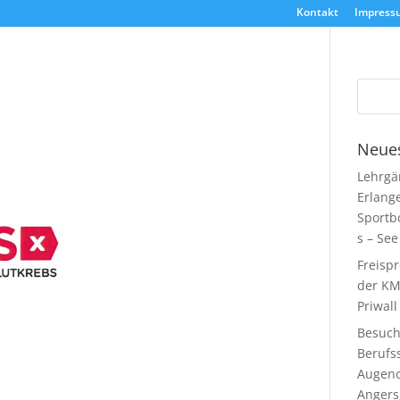
Kontakt
Impress
Neues
Lehrgä
Erlang
Sportb
s – See
Freisp
der KM
Priwall
Besuch
Berufs
Augeno
Angers