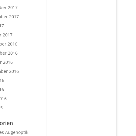
ber 2017
ber 2017
17
r 2017
ber 2016
ber 2016
r 2016
ber 2016
16
16
016
15
orien
les Augenoptik