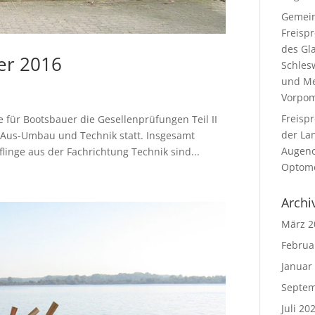
Gemei
Freisp
des Gl
er 2016
Schles
und Me
Vorpo
Freisp
 für Bootsbauer die Gesellenprüfungen Teil II
der La
-Aus-Umbau und Technik statt. Insgesamt
Augeno
flinge aus der Fachrichtung Technik sind...
Optome
Archi
März 2
Februa
Januar
Septem
Juli 20