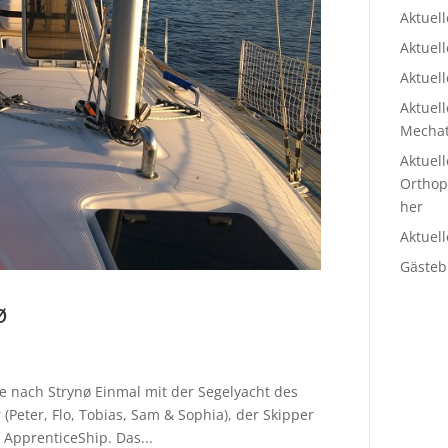
Aktuel
Aktuel
Aktuell
Aktuell
Mechat
Aktuell
Ortho
her
Aktuel
Gästeb
ø
se nach Strynø Einmal mit der Segelyacht des
(Peter, Flo, Tobias, Sam & Sophia), der Skipper
s ApprenticeShip. Das...