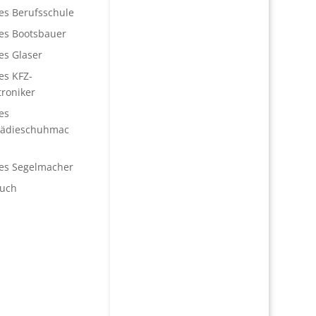
les Berufsschule
les Bootsbauer
es Glaser
es KFZ-
roniker
es
pädieschuhmac
les Segelmacher
uch