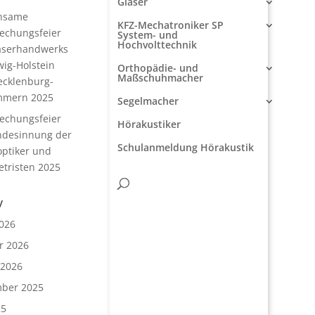
Glaser
nsame
KFZ-Mechatroniker SP
rechungsfeier
System- und
Hochvolttechnik
aserhandwerks
wig-Holstein
Orthopädie- und
Maßschuhmacher
cklenburg-
mmern 2025
Segelmacher
rechungsfeier
Hörakustiker
ndesinnung der
Schulanmeldung Hörakustik
ptiker und
tristen 2025
v
026
r 2026
 2026
ber 2025
25