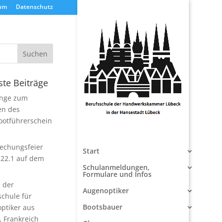
um
Datenschutz
te Beiträge
nge zum
en des
ootführerschein
rechungsfeier
Start
22.1 auf dem
Schulanmeldungen,
Formulare und Infos
 der
Augenoptiker
schule für
Bootsbauer
ptiker aus
, Frankreich