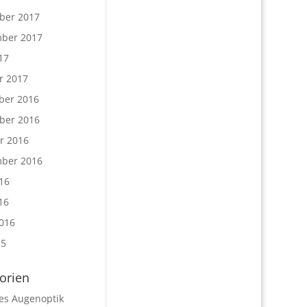
ber 2017
ber 2017
17
r 2017
ber 2016
ber 2016
r 2016
ber 2016
16
16
016
15
orien
les Augenoptik