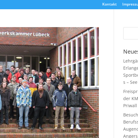
Kontakt
Impress
Neues
Lehrgä
Erlang
Sportb
s – See
Freisp
der KM
Priwall
Besuch
Berufs
Augeno
Angers