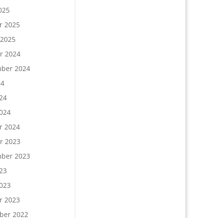
025
r 2025
 2025
r 2024
ber 2024
24
24
024
r 2024
r 2023
ber 2023
23
023
r 2023
ber 2022