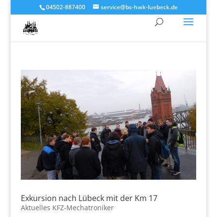
04502-887400
service@bs-hwk-luebeck.de
Exkursion nach Lübeck mit der Km 17
Aktuelles KFZ-Mechatroniker