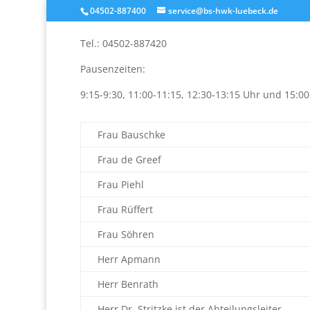
04502-887400
service@bs-hwk-luebeck.de
Tel.: 04502-887420
Pausenzeiten:
9:15-9:30, 11:00-11:15, 12:30-13:15 Uhr und 15:0
Frau Bauschke
Frau de Greef
Frau Piehl
Frau Rüffert
Frau Söhren
Herr Apmann
Herr Benrath
Herr Dr. Stritzke ist der Abteilungsleiter