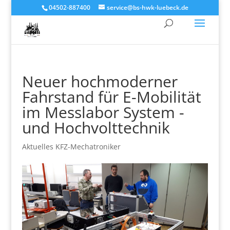
04502-887400
service@bs-hwk-luebeck.de
Neuer hochmoderner
Fahrstand für E-Mobilität
im Messlabor System -
und Hochvolttechnik
Aktuelles KFZ-Mechatroniker