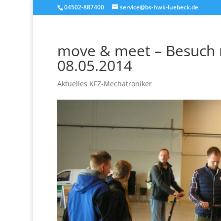
04502-887400
service@bs-hwk-luebeck.de
move & meet – Besuch 
08.05.2014
Aktuelles KFZ-Mechatroniker