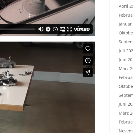
April 2
Februa
Januar
Oktobe
Septem
Juli 20
Juni 20
März 2
Februa
Oktobe
Septem
Juni 20
März 2
Februa
Novem