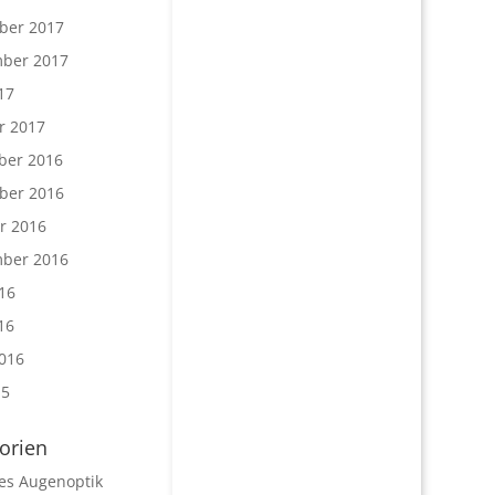
ber 2017
ber 2017
17
r 2017
ber 2016
ber 2016
r 2016
ber 2016
16
16
016
15
orien
les Augenoptik