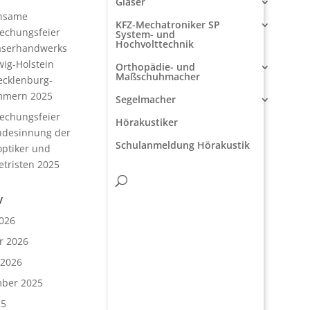
Glaser
nsame
KFZ-Mechatroniker SP
rechungsfeier
System- und
Hochvolttechnik
aserhandwerks
wig-Holstein
Orthopädie- und
Maßschuhmacher
cklenburg-
mmern 2025
Segelmacher
rechungsfeier
Hörakustiker
ndesinnung der
Schulanmeldung Hörakustik
ptiker und
tristen 2025
v
026
r 2026
 2026
ber 2025
25