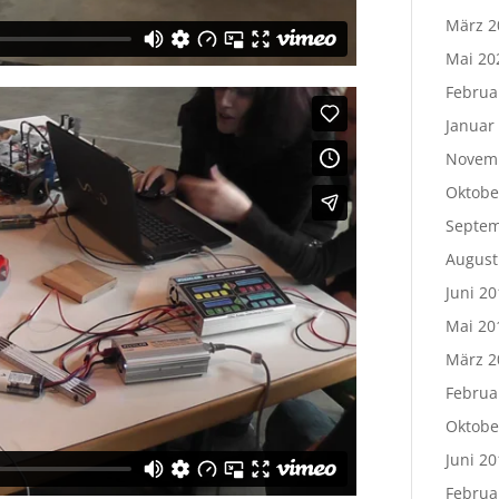
März 2
Mai 20
Februa
Januar
Novem
Oktobe
Septem
August
Juni 20
Mai 20
März 2
Februa
Oktobe
Juni 20
Februa