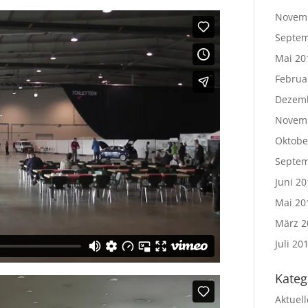
Novem
Septem
Mai 20
Februa
Dezem
Novem
Oktobe
Septem
Juni 20
Mai 20
März 2
Juli 20
Kateg
Aktuel