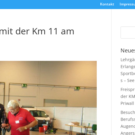
Kontakt
Impress
mit der Km 11 am
Neues
Lehrgä
Erlang
Sportb
s – See
Freisp
der KM
Priwall
Besuch
Berufs
Augeno
Angers