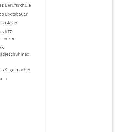
les Berufsschule
les Bootsbauer
es Glaser
es KFZ-
roniker
es
pädieschuhmac
les Segelmacher
uch