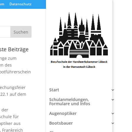
um
Datenschutz
te Beiträge
nge zum
en des
ootführerschein
rechungsfeier
Start
22.1 auf dem
Schulanmeldungen,
Formulare und Infos
 der
Augenoptiker
schule für
Bootsbauer
ptiker aus
, Frankreich