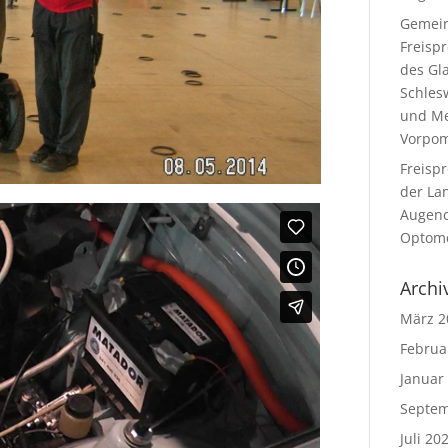
Gemei
Freisp
des Gl
Schles
und Me
Vorpo
Freisp
der La
Augeno
Optome
Archi
März 2
Februa
Januar
Septem
Juli 20